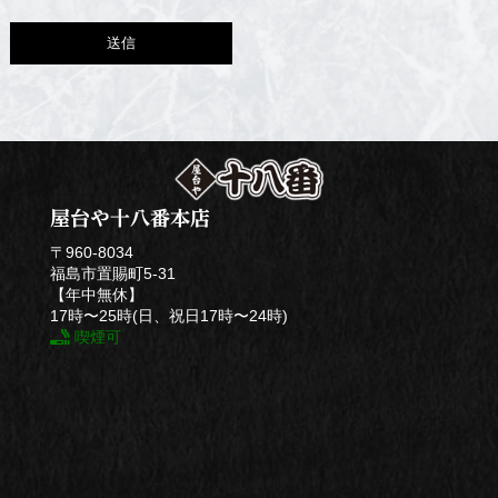
屋台や十八番本店
〒960-8034
福島市置賜町5-31
【年中無休】
17時〜25時(日、祝日17時〜24時)
喫煙可