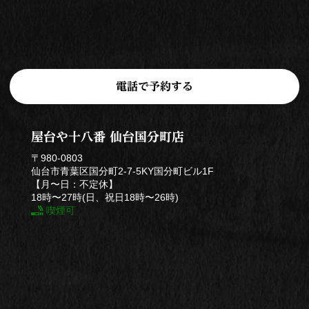
電話で予約する
屋台や十八番 仙台国分町店
〒980-0803
仙台市青葉区国分町2-7-5KY国分町ビル1F
【月〜日：不定休】
18時〜27時(日、祝日18時〜26時)
喫煙可